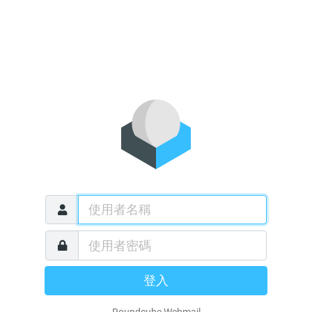
登入
Roundcube Webmail